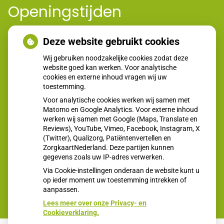
Openingstijden
Deze website gebruikt cookies
tot
Maandag:
08:00
- 12:00
tot
14:00
- 17:00
Wij gebruiken noodzakelijke cookies zodat deze
tot
Dinsdag:
08:00
- 12:00
website goed kan werken. Voor analytische
tot
14:00
- 17:00
cookies en externe inhoud vragen wij uw
Woensdag:
toestemming.
08:00 - 12:00
tot
Donderdag:
08:00
- 12:00
Voor analytische cookies werken wij samen met
tot
Matomo en Google Analytics. Voor externe inhoud
14:00
- 17:00
werken wij samen met Google (Maps, Translate en
tot
Vrijdag:
08:00
- 12:00
Reviews), YouTube, Vimeo, Facebook, Instagram, X
tot
14:00
- 17:00
(Twitter), Qualizorg, Patiëntenvertellen en
Zaterdag:
Gesloten - -
ZorgkaartNederland. Deze partijen kunnen
Zondag:
Gesloten - -
gegevens zoals uw IP-adres verwerken.
Via Cookie-instellingen onderaan de website kunt u
op ieder moment uw toestemming intrekken of
aanpassen.
Lees meer over onze Privacy- en
Cookieverklaring.