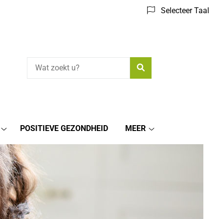
Selecteer Taal
Zoeken
POSITIEVE GEZONDHEID
MEER
Medische
Meer
informatie
submenu
submenu