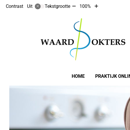
Tekst
Tekst
Contrast
Tekstgrootte
100%
Uit
verkleinen
vergroten
met
met
10%
10%
Hoofdmenu
HOME
PRAKTIJK ONLI