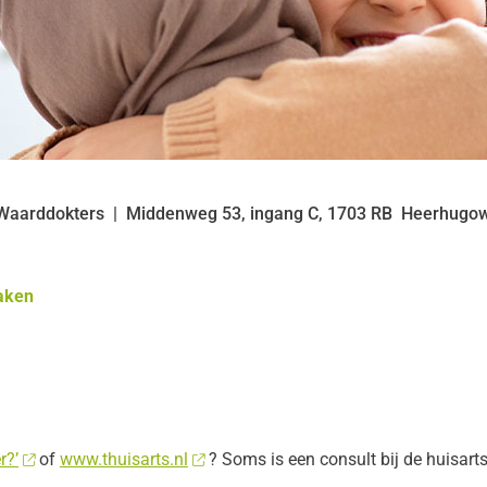
 Waarddokters
Middenweg
53, ingang C,
1703 RB
Heerhugo
aken
r?’
of
www.thuisarts.nl
? Soms is een consult bij de huisarts 