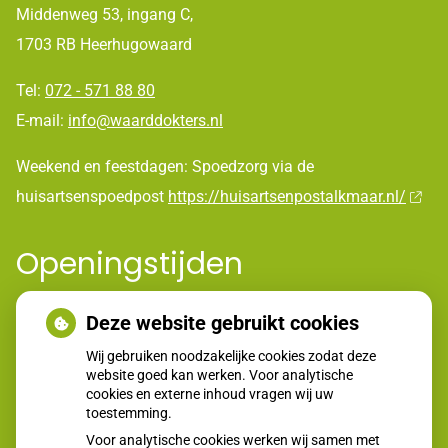
Middenweg 53, ingang C,
1703 RB Heerhugowaard
Tel:
072 - 571 88 80
E-mail:
info@waarddokters.nl
Weekend en feestdagen: Spoedzorg via de
huisartsenspoedpost
https://huisartsenpostalkmaar.nl/
Openingstijden
Deze website gebruikt cookies
tot
Maandag:
08:00
- 12:00
tot
14:00
- 17:00
Wij gebruiken noodzakelijke cookies zodat deze
tot
Dinsdag:
08:00
- 12:00
website goed kan werken. Voor analytische
tot
14:00
- 17:00
cookies en externe inhoud vragen wij uw
Woensdag:
toestemming.
08:00 - 12:00
tot
Donderdag:
08:00
- 12:00
Voor analytische cookies werken wij samen met