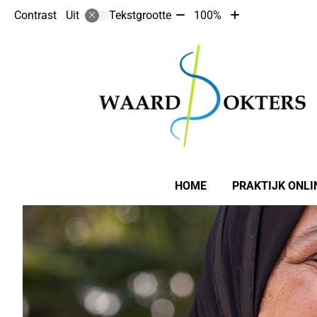
Tekst
Tekst
Contrast
Tekstgrootte
100%
Uit
verkleinen
vergroten
met
met
10%
10%
Hoofdmenu
HOME
PRAKTIJK ONLI