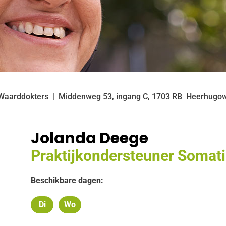
 Waarddokters
Middenweg
53, ingang C,
1703 RB
Heerhugo
Jolanda Deege
Praktijkondersteuner Somat
Beschikbare dagen:
Di
Wo
Dinsdag
Woensdag