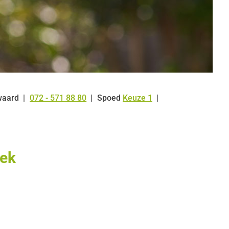
waard
072 - 571 88 80
Spoed
Keuze 1
Tel:
iek