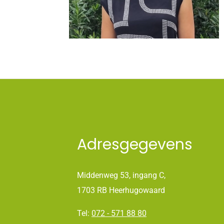
Adresgegevens
Middenweg 53, ingang C,
1703 RB Heerhugowaard
Tel:
072 - 571 88 80