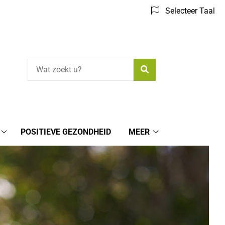
Selecteer Taal
Zoeken
POSITIEVE GEZONDHEID
MEER
Medische
Meer
informatie
submenu
submenu