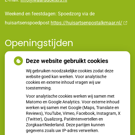
Weekend en feestdagen: Spoedzorg via de
huisartsenspoedpost
https://huisartsenpostalkmaar.nl/
Openingstijden
Deze website gebruikt cookies
tot
Maandag:
08:00
- 12:00
tot
14:00
- 17:00
Wij gebruiken noodzakelijke cookies zodat deze
tot
Dinsdag:
08:00
- 12:00
website goed kan werken. Voor analytische
tot
14:00
- 17:00
cookies en externe inhoud vragen wij uw
Woensdag:
toestemming.
08:00 - 12:00
tot
Donderdag:
08:00
- 12:00
Voor analytische cookies werken wij samen met
tot
Matomo en Google Analytics. Voor externe inhoud
14:00
- 17:00
werken wij samen met Google (Maps, Translate en
tot
Vrijdag:
08:00
- 12:00
Reviews), YouTube, Vimeo, Facebook, Instagram, X
tot
14:00
- 17:00
(Twitter), Qualizorg, Patiëntenvertellen en
Zaterdag:
Gesloten - -
ZorgkaartNederland. Deze partijen kunnen
Zondag:
Gesloten - -
gegevens zoals uw IP-adres verwerken.